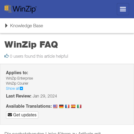
Toggl
navig
Toggle
Knowledge Base
navigation
WinZip FAQ
0 users found this article helpful
Applies to:
WinZip Enterprise
WinZip Courier
Show all
Last Review:
Jan 29, 2024
Available Translations:
Get updates