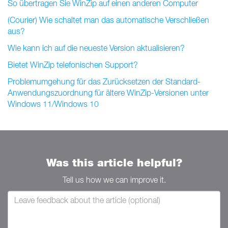
So übertragen Sie WinZip auf einen anderen Computer
(Courier) Wie schaltet man das automatische Verschließen
aus?
Wie kann ich auf die neueste Version aktualisieren?
Bietet WinZip telefonischen Support?
Problemumgehung für das Zurücksetzen der Standard-
Anwendungszuordnung für ältere WinZip-Versionen unter
Windows 11/Windows 10
Was this article helpful?
Tell us how we can improve it.