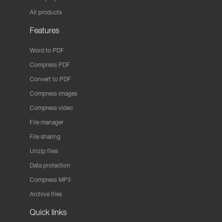
All products
Features
Word to PDF
Compress PDF
Convert to PDF
Compress images
Compress video
File manager
File sharing
Unzip files
Data protection
Compress MP3
Archive files
Quick links