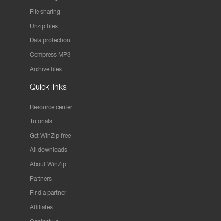
File sharing
Unzip files
Data protection
Compress MP3
Archive files
Quick links
Resource center
Tutorials
Get WinZip free
All downloads
About WinZip
Partners
Find a partner
Affiliates