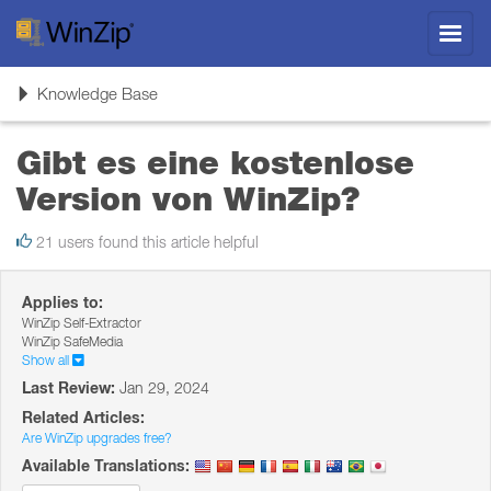
Toggl
navig
Toggle
Knowledge Base
navigation
Gibt es eine kostenlose
Version von WinZip?
21 users found this article helpful
Applies to:
WinZip Self-Extractor
WinZip SafeMedia
Show all
Last Review:
Jan 29, 2024
Related Articles:
Are WinZip upgrades free?
Available Translations: