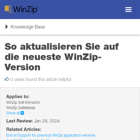
Toggl
navig
Toggle
Knowledge Base
navigation
So aktualisieren Sie auf
die neueste WinZip-
Version
0 users found this article helpful
Applies to:
WinZip Self-Extractor
WinZip SafeMedia
Show all
Last Review:
Jan 29, 2024
Related Articles:
End of Support for previous WinZip application versions