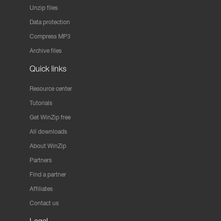
Unzip files
Data protection
Compress MP3
Archive files
Quick links
Resource center
Tutorials
Get WinZip free
All downloads
About WinZip
Partners
Find a partner
Affiliates
Contact us