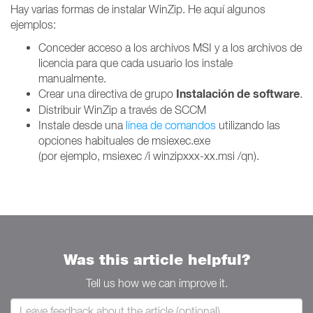
Hay varias formas de instalar WinZip. He aquí algunos
ejemplos:
Conceder acceso a los archivos MSI y a los archivos de
licencia para que cada usuario los instale
manualmente.
Instalación de software
Crear una directiva de grupo
.
Distribuir WinZip a través de SCCM
Instale desde una
línea de comandos
utilizando las
opciones habituales de msiexec.exe
(por ejemplo, msiexec /i winzipxxx-xx.msi /qn).
Was this article helpful?
Tell us how we can improve it.