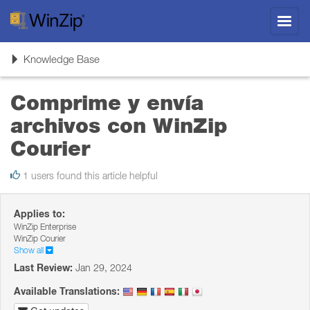
Toggl
navig
Toggle
Knowledge Base
navigation
Comprime y envía
archivos con WinZip
Courier
1 users found this article helpful
Applies to:
WinZip Enterprise
WinZip Courier
Show all
Last Review:
Jan 29, 2024
Available Translations: