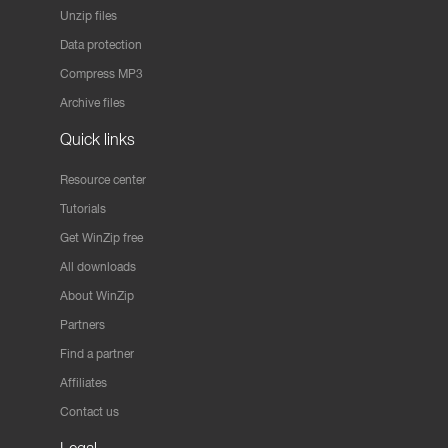
Unzip files
Data protection
Compress MP3
Archive files
Quick links
Resource center
Tutorials
Get WinZip free
All downloads
About WinZip
Partners
Find a partner
Affiliates
Contact us