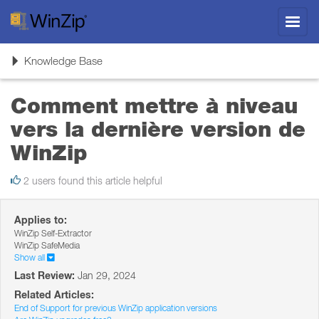
Toggl
navig
Toggle
Knowledge Base
navigation
Comment mettre à niveau
vers la dernière version de
WinZip
2 users found this article helpful
Applies to:
WinZip Self-Extractor
WinZip SafeMedia
Show all
Last Review:
Jan 29, 2024
Related Articles:
End of Support for previous WinZip application versions