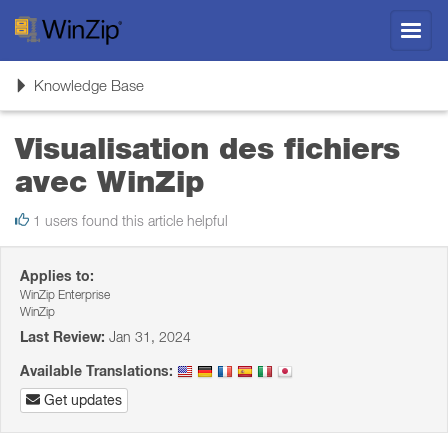
Toggl
navig
Toggle
Knowledge Base
navigation
Visualisation des fichiers
avec WinZip
1 users found this article helpful
Applies to:
WinZip Enterprise
WinZip
Last Review:
Jan 31, 2024
Available Translations:
Get updates