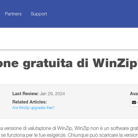
Partners
Support
one gratuita di WinZi
Last Review:
Jan 29, 2024
Ava
Related Articles:
Are WinZip upgrades free?
la versione di valutazione di WinZip, WinZip non è un software gra
e se funziona per le tue esigenze.
Chiunque può scaricare la version