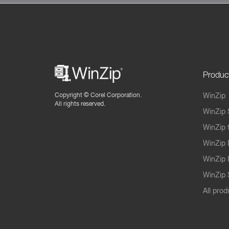
Produc
Copyright ©
Corel Corporation.
WinZip
All rights reserved.
WinZip 
WinZip 
WinZip 
WinZip 
WinZip S
All prod