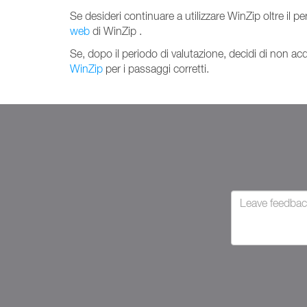
Se desideri continuare a utilizzare WinZip oltre il p
web
di WinZip .
Se, dopo il periodo di valutazione, decidi di non a
WinZip
per i passaggi corretti.