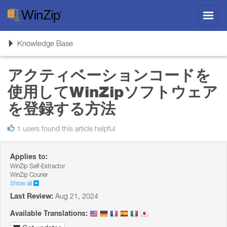
Toggl
navig
Toggle
Knowledge Base
navigation
アクティベーションコードを
使用してWinZipソフトウェア
を登録する方法
1 users found this article helpful
Applies to:
WinZip Self-Extractor
WinZip Courier
Show all
Last Review:
Aug 21, 2024
Available Translations: