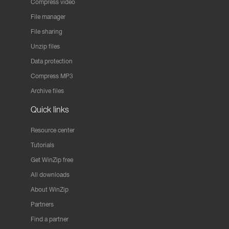
Compress video
File manager
File sharing
Unzip files
Data protection
Compress MP3
Archive files
Quick links
Resource center
Tutorials
Get WinZip free
All downloads
About WinZip
Partners
Find a partner