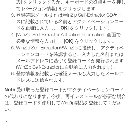
力
] をクリックするか、キーボードのShiftキーを押し
て [バージョン情報] をクリックします
登録確認メールまたはWinZip Self-Extractor CDケー
スに記載されている名前とアクティベーションコー
OK
ドを正確に入力し、 [
] をクリックします。
[WinZip Self-Extractor Activation Information] 画面で、
OK
必要な情報を入力し、 [
] をクリックします。
WinZip Self-ExtractorがWinZipに接続し、アクティベ
ーションコードを確認すると、入力した名前または
メールアドレスに基づく登録コードが発行されます
(WinZip Self-Extractorに自動的に入力されます) 。
登録情報を記載した確認メールも入力したメールア
ドレスに送信されます。
Note
:受け取った登録コードがアクティベーションコード
の代わりになります。今後、再インストールが必要な場合
は、登録コードを使用してWinZip製品を登録してくださ
い。
.