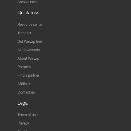
Archive files
Quick links
Resource center
Tutorials
Get WinZip free
All downloads
About WinZip
Partners
Find a partner
Affiliates
Contact us
Legal
Terms of use
Privacy