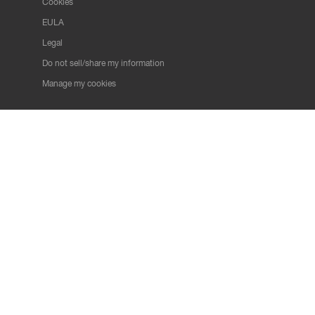
Cookies
EULA
Legal
Do not sell/share my information
Manage my cookies