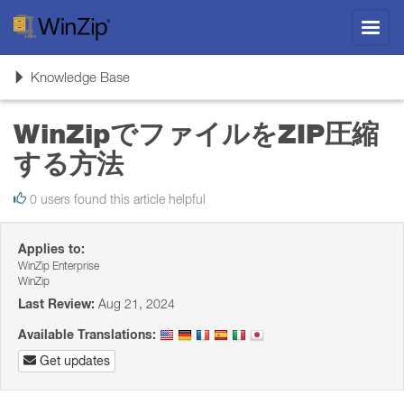
Toggl
navig
Toggle
Knowledge Base
navigation
WinZipでファイルをZIP圧縮
する方法
0 users found this article helpful
Applies to:
WinZip Enterprise
WinZip
Last Review:
Aug 21, 2024
Available Translations:
Get updates