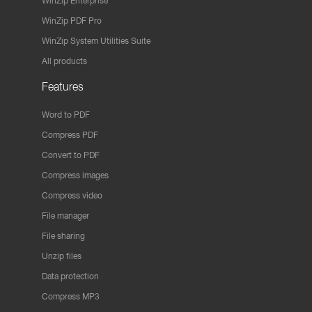
WinZip Enterprise
WinZip PDF Pro
WinZip System Utilities Suite
All products
Features
Word to PDF
Compress PDF
Convert to PDF
Compress images
Compress video
File manager
File sharing
Unzip files
Data protection
Compress MP3