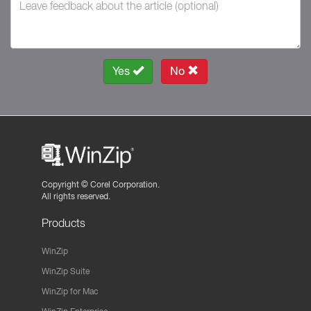
Yes
No
Copyright ©
Corel Corporation.
All rights reserved.
Products
WinZip
WinZip Suite
WinZip for Mac