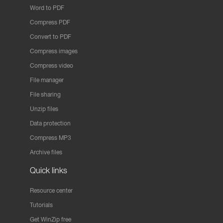
Word to PDF
Compress PDF
Convert to PDF
Compress images
Compress video
File manager
File sharing
Unzip files
Data protection
Compress MP3
Archive files
Quick links
Resource center
Tutorials
Get WinZip free