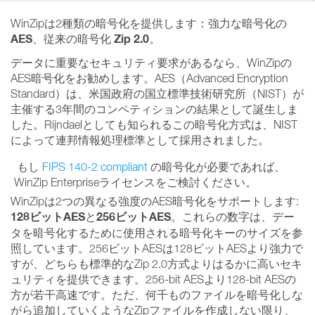
WinZipは2種類の暗号化を提供します：強力な暗号化の
AES
Zip 2.0
、従来の暗号化
。
データに重要なセキュリティ要求があるなら、WinZipの
AES暗号化をお勧めします。AES（Advanced Encryption
Standard）は、米国政府の国立標準技術研究所（NIST）が
主催する3年間のコンペティションの結果として誕生しま
した。Rijndaelとしても知られるこの暗号化方式は、NIST
によって連邦情報処理標準として採用されました。
もし
FIPS 140-2 compliant
の暗号化が必要であれば、
WinZip Enterpriseライセンスをご検討ください。
WinZipは2つの異なる強度のAES暗号化をサポートします:
128ビットAES
256ビットAES
と
。これらの数字は、デー
タを暗号化するために使用される暗号化キーのサイズを参
照しています。256ビットAESは128ビットAESより強力で
すが、どちらも標準的なZip 2.0方式よりはるかに高いセキ
ュリティを提供できます。256-bit AESより128-bit AESの
方が若干高速です。ただ、何千ものファイルを暗号化しな
がら追加していくようなZipファイルを作成しない限り、