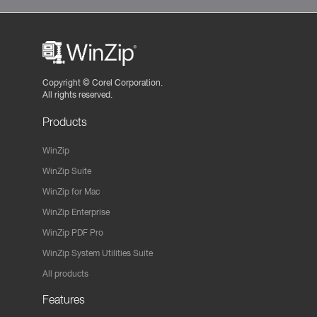
Copyright ©
Corel Corporation.
All rights reserved.
Products
WinZip
WinZip Suite
WinZip for Mac
WinZip Enterprise
WinZip PDF Pro
WinZip System Utilities Suite
All products
Features