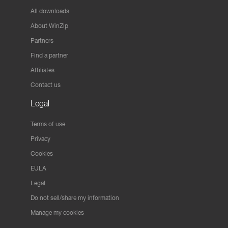
All downloads
About WinZip
Partners
Find a partner
Affiliates
Contact us
Legal
Terms of use
Privacy
Cookies
EULA
Legal
Do not sell/share my information
Manage my cookies