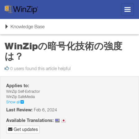
Toggl
navig
Toggle
Knowledge Base
navigation
WinZipの暗号化技術の強度
は？
0 users found this article helpful
Applies to:
WinZip Self-Extractor
WinZip SafeMedia
Show all
Last Review:
Feb 6, 2024
Available Translations:
Get updates