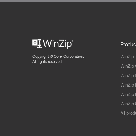
Produc
Copyright ©
Corel Corporation.
WinZip
All rights reserved.
WinZip 
WinZip 
WinZip 
WinZip 
WinZip S
All prod