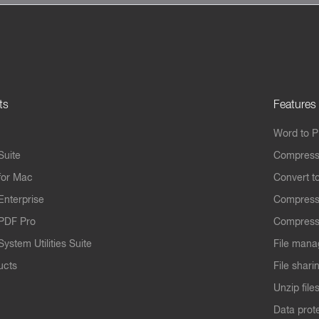
ts
Features
Word to 
Suite
Compress
for Mac
Convert t
Enterprise
Compress
PDF Pro
Compress
ystem Utilities Suite
File mana
ucts
File shari
Unzip file
Data prot