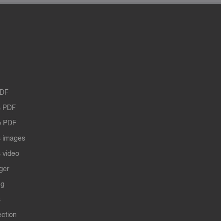
PDF
 PDF
o PDF
 images
 video
ger
ng
s
ection