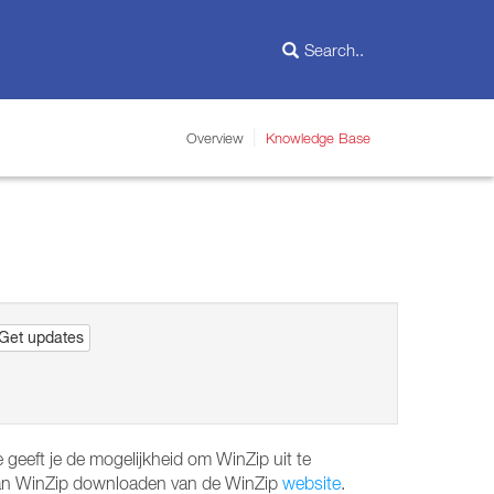
Overview
Knowledge Base
Get updates
 geeft je de mogelijkheid om WinZip uit te
e van WinZip downloaden van de WinZip
website
.